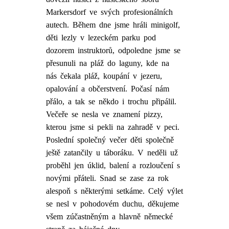
Markersdorf ve svých profesionálních
autech. Během dne jsme hráli minigolf,
děti lezly v lezeckém parku pod
dozorem instruktorů, odpoledne jsme se
přesunuli na pláž do laguny, kde na
nás čekala pláž, koupání v jezeru,
opalování a občerstvení. Počasí nám
přálo, a tak se někdo i trochu připálil.
Večeře se nesla ve znamení pizzy,
kterou jsme si pekli na zahradě v peci.
Poslední společný večer děti společně
ještě zatančily u táboráku. V neděli už
proběhl jen úklid, balení a rozloučení s
novými přáteli. Snad se zase za rok
alespoň s některými setkáme. Celý výlet
se nesl v pohodovém duchu, děkujeme
všem zúčastněným a hlavně německé