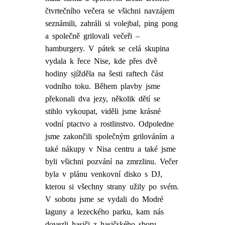
čtvrtečního večera se všichni navzájem
seznámili, zahráli si volejbal, ping pong
a společně grilovali večeři –
hamburgery. V pátek se celá skupina
vydala k řece Nise, kde přes dvě
hodiny sjížděla na šesti raftech část
vodního toku. Během plavby jsme
překonali dva jezy, několik dětí se
stihlo vykoupat, viděli jsme krásné
vodní ptactvo a rostlinstvo. Odpoledne
jsme zakončili společným grilováním a
také nákupy v Nisa centru a také jsme
byli všichni pozvání na zmrzlinu. Večer
byla v plánu venkovní disko s DJ,
kterou si všechny strany užily po svém.
V sobotu jsme se vydali do Modré
laguny a lezeckého parku, kam nás
dovezli hasiči z hasičského sboru