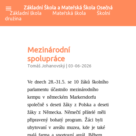
menu
Základní Škola a Mateřská Škola Osečná
Základní škola
Mateřská škola
Školní
družina
Mezinárodní
spolupráce
Tomáš Johanovský | 03-06-2026
Ve dnech 28.-31.5. se 10 žáků školního
parlamentu účastnilo mezinárodního
kempu v německém Markersdorfu
společně s deseti žáky z Polska a deseti
žáky z Německa. Němečtí přátelé měli
připravený bohatý program. Žáci byli
ubytovaní v areálu muzea, kde je také
malá farma a sportovní areál. Během